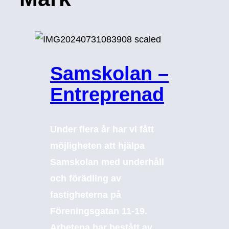
Samskolan –
Entreprenad
Under flera år har vi fått
möjligheten att hjälpa
Samskolan med underhåll
och förädling av
fastigheterna på
Föreningsgatan 11-19.
Arbetena har bestått av