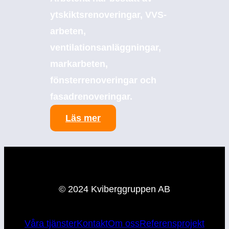
ytskiktsrenoveringar, VVS-
arbeten,
ventilationsanläggningar,
markarbeten,
fönsterrenoveringar och
fasadrenoveringar.
:
Läs mer
Samskolan
–
Entreprenad
© 2024 Kviberggruppen AB
Våra tjänster
Kontakt
Om oss
Referensprojekt