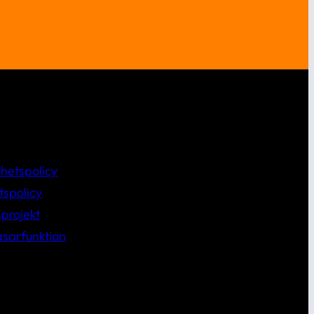
hetspolicy
tspolicy
projekt
åsarfunktion