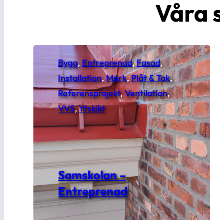
Våra 
Bygg
, 
Entreprenad
, 
Fasad
, 
Installation
, 
Mark
, 
Plåt & Tak
, 
Referensprojekt
, 
Ventilation
, 
VVS
, 
Ytskikt
Samskolan –
Entreprenad