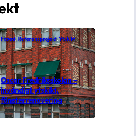
ekt
Fasad
, 
Referensprojekt
, 
Ytskikt
Oscar Fredriksskolan –
invändigt ytskikt,
fönsterrenovering