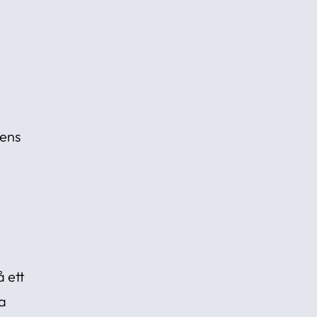
dens
 ett
la