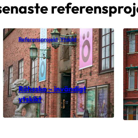
senaste referensproj
Referensprojekt
, 
Ytskikt
Röhsska – invändigt
ytskikt