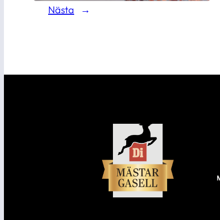
Nästa
→